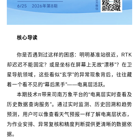
核心导读
你是否遇到过这样的困惑：明明基准站很近，RTK
却迟迟不能固定？或是坐标在屏幕上无故“漂移”？在卫
星导航领域，这些看似“玄学”的异常现象背后，往往藏
着一个看不见的“幕后黑手”——电离层活跃。
本期技术π带来司南万象平台的“电离层实时查看及
历史数据查询服务”。通过实时监测、历史回溯和趋势
预测，用户可以像查看天气预报一样了解电离层状态，
为作业安排、异常复核和精度判断提供更清晰的数据依
据。