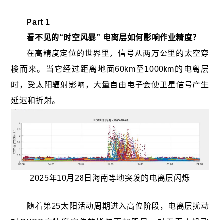
Part 1
看不见的“时空风暴” 电离层如何影响作业精度？
在高精度定位的世界里，信号从两万公里的太空穿
梭而来。当它经过距离地面60km至1000km的电离层
时，受太阳辐射影响，大量自由电子会使卫星信号产生
延迟和折射。
2025年10月28日海南等地突发的电离层闪烁
随着第25太阳活动周期进入高位阶段，电离层扰动