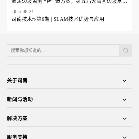
聚焦边坡监测 “智” 造方案，第五届大湾区边坡基坑
监测展会见证司南导航北斗技术！
2025-08-21
司南技术π·第9期 | SLAM技术优势与应用
关于司南
新闻与活动
解决方案
服务支持