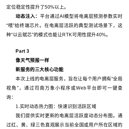
定位稳定性提升了50%以上。
动态注入：
平台通过AI模型将电离层预测参数实时
“喂”给终端芯片。在电离层活跃的典型测试场景下，这
种“以云赋芯”的模式也能让RTK可用性提升40%。
Part 3
像天气预报一样
新服务的三大核心功能
本次上线的电离层服务，旨在让每个用户拥有“全局
视角”，通过司南万象小程序或Web平台即可一键查
询：
1.实时动态热力图：快速识别活跃区域
我们提供实时更新的电离层活跃度动态分布图。通
过红、黄、绿三色直观展示当前全国或用户所在区域的