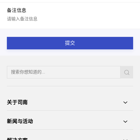
RTK测量终端
GNSS芯片与模块
农机导航系统
备注信息
监测系统
穿戴式设备
导航应用产品
地基增强产品
数字施工系统
三维激光测量系统
海洋测绘系统
备注信息
提交
提交
关于司南
新闻与活动