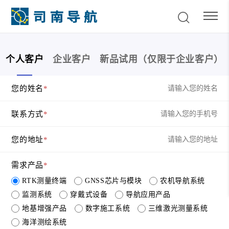
个人客户
企业客户
新品试用（仅限于企业客户）
您的姓名
您的姓名
您的姓名
*
*
*
联系方式
联系方式
手机号
*
*
*
您的地址
单位名称
您的地址
*
*
需求产品
担任职务
*
RTK测量终端
GNSS芯片与模块
农机导航系统
您的地址
监测系统
穿戴式设备
导航应用产品
地基增强产品
数字施工系统
三维激光测量系统
提交
需求产品
*
海洋测绘系统