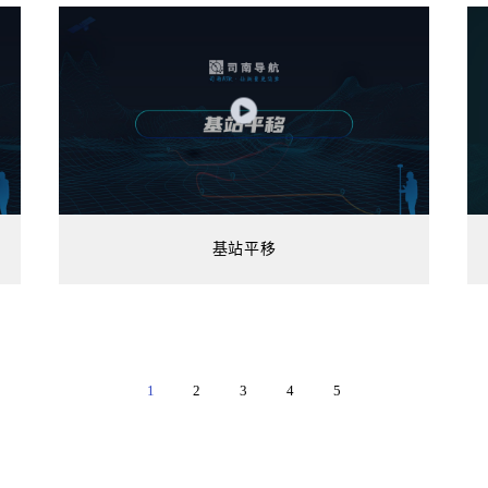
基站平移
1
2
3
4
5