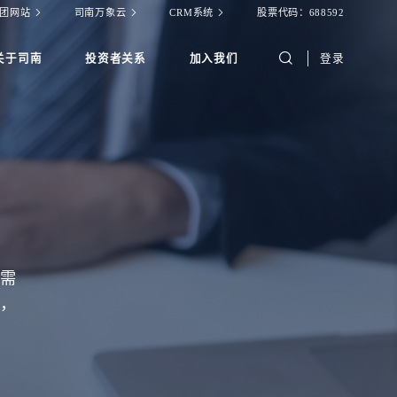
团网站
司南万象云
CRM系统
股票代码：688592
关于司南
投资者关系
加入我们
登录
后需
手，