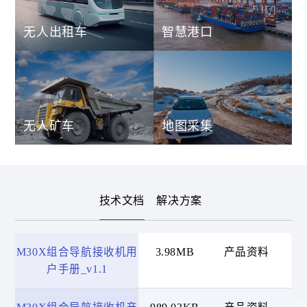
无人出租车
智慧港口
无人矿车
地图采集
技术文档
解决方案
M30X组合导航接收机用
3.98MB
产品资料
20
户手册_v1.1