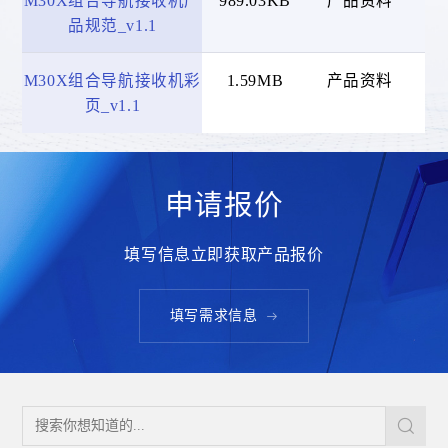
M30X组合导航接收机产
989.03KB
产品资料
20
品规范_v1.1
M30X组合导航接收机彩
1.59MB
产品资料
20
页_v1.1
智慧公车
申请报价
了解更多
填写信息立即获取产品报价
填写需求信息